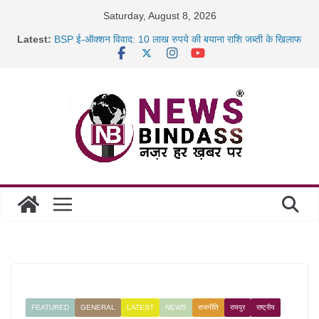
Skip
Saturday, August 8, 2026
to
Latest:
BSP ई-ऑक्शन विवाद: 10 लाख रुपये की बयाना राशि जब्ती के खिलाफ
content
रायपुर में कल्याण ज्वेलर्स में डकैती की साजिश नाकाम, दिल्ली-बिहार
छत्तीसगढ़ में 1460 गोधाम होंगे स्थापित, हर विकासखंड के 10 उत्कृष्ट
गोठानों
साइबर ठगी पर दुर्ग पुलिस का बड़ा एक्शन: 13 म्यूल बैंक खाताधारक
गिरफ्तार
FEATURED
GENERAL
LATEST
NEWS
राजनीति
रायपुर
राष्ट्रीय