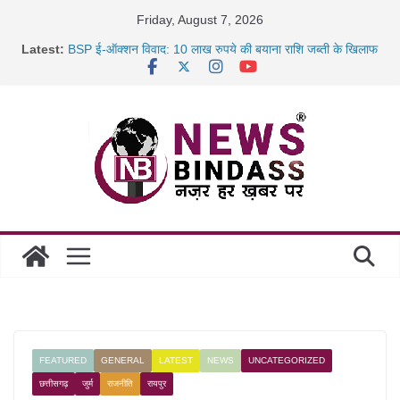
Skip
Friday, August 7, 2026
to
Latest:
BSP ई-ऑक्शन विवाद: 10 लाख रुपये की बयाना राशि जब्ती के खिलाफ
content
रायपुर में कल्याण ज्वेलर्स में डकैती की साजिश नाकाम, दिल्ली-बिहार
छत्तीसगढ़ में 1460 गोधाम होंगे स्थापित, हर विकासखंड के 10 उत्कृष्ट
गोठानों
साइबर ठगी पर दुर्ग पुलिस का बड़ा एक्शन: 13 म्यूल बैंक खाताधारक
गिरफ्तार
FEATURED
GENERAL
LATEST
NEWS
UNCATEGORIZED
छत्तीसगढ़
जुर्म
राजनीति
रायपुर