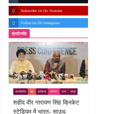
Subscribe Us On Youtube
Follow Us On Instagram
एंटरटेनमेंट
अन्तर्राष्ट्रीय
खेल
छत्तीसगढ़
मनोरंजन
राज्य
रायपुर
शहीद वीर नारायण सिंह क्रिकेट
स्टेडियम में भारत- साउथ