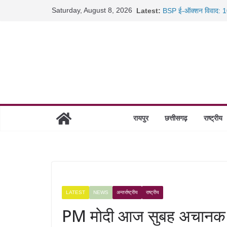
Skip
साइबर ठगी पर दुर्ग पुलिस
Saturday, August 8, 2026
Latest:
BSP ई-ऑक्शन विवाद: 10
to
content
रायपुर में कल्याण ज्वेलर्
छत्तीसगढ़ में 1460 गोधाम 
रायपुर
छत्तीसगढ़
राष्ट्रीय
LATEST
NEWS
अन्तर्राष्ट्रीय
राष्ट्रीय
PM मोदी आज सुबह अचानक पहु