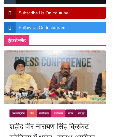
Subscribe Us On Youtube
Follow Us On Instagram
एंटरटेनमेंट
अन्तर्राष्ट्रीय
खेल
छत्तीसगढ़
मनोरंजन
राज्य
रायपुर
शहीद वीर नारायण सिंह क्रिकेट