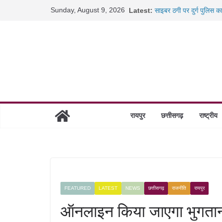
Skip
Sunday, August 9, 2026
Latest:
साइबर ठगी पर दुर्ग पुलिस क
to
छत्तीसगढ़ में शिक्षकों के तब
content
रायपुर में कल्याण ज्वेलर्स 
छत्तीसगढ़ में 1460 गोधाम हो
रायपुर
छत्तीसगढ़
राष्ट्रीय
FEATURED
LATEST
NEWS
छत्तीसगढ़
राजनीति
रायपुर
ऑनलाइन किया जाएगा भुगतान 