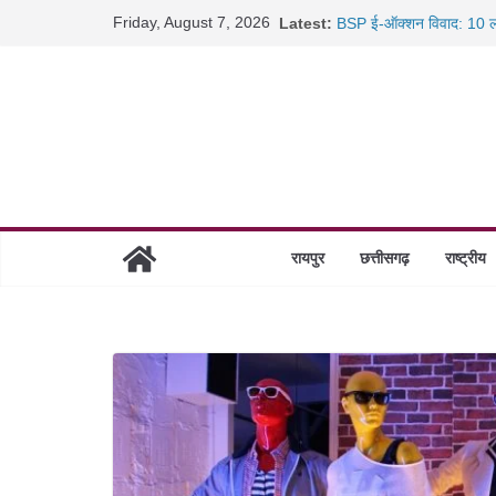
Skip
Friday, August 7, 2026
Latest:
BSP ई-ऑक्शन विवाद: 10 ला
to
रायपुर में कल्याण ज्वेलर्स मे
content
छत्तीसगढ़ में 1460 गोधाम हों
साइबर ठगी पर दुर्ग पुलिस का 
रायपुर
छत्तीसगढ़
राष्ट्रीय