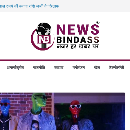
ख रुपये की बयाना राशि जब्ती के खिलाफ
ं डकैती की साजिश नाकाम, दिल्ली-बिहार
गे स्थापित, हर विकासखंड के 10 उत्कृष्ट गोठानों
बड़ा एक्शन: 13 म्यूल बैंक खाताधारक गिरफ्तार
अन्तर्राष्ट्रीय
राजनीति
व्यापार
मनोरंजन
खेल
टेक्नोलॉजी