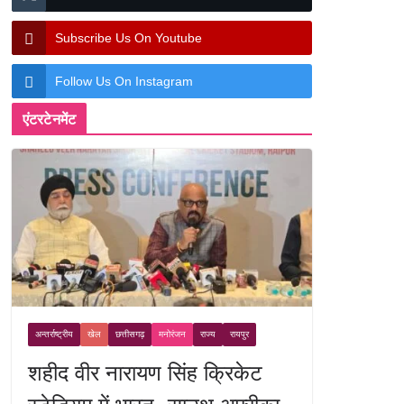
Subscribe Us On Youtube
Follow Us On Instagram
एंटरटेनमेंट
अन्तर्राष्ट्रीय
खेल
छत्तीसगढ़
मनोरंजन
राज्य
रायपुर
शहीद वीर नारायण सिंह क्रिकेट