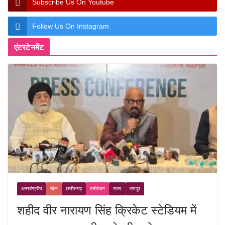
Subscribe Us On Youtube
Follow Us On Instagram
एंटरटेनमेंट
अन्तर्राष्ट्रीय
खेल
छत्तीसगढ़
मनोरंजन
राज्य
रायपुर
शहीद वीर नारायण सिंह क्रिकेट स्टेडियम में