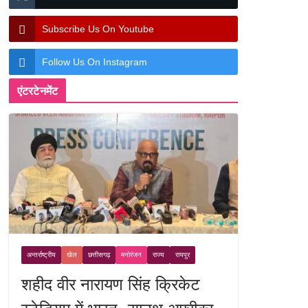
Subscribe Us On Youtube
Follow Us On Instagram
एंटरटेनमेंट
अन्तर्राष्ट्रीय
खेल
छत्तीसगढ़
मनोरंजन
राज्य
रायपुर
शहीद वीर नारायण सिंह क्रिकेट