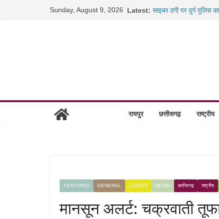
Skip
Sunday, August 9, 2026
Latest:
साइबर ठगी पर दुर्ग पुलिस क
to
छत्तीसगढ़ में शिक्षकों के तब
content
रायपुर में कल्याण ज्वेलर्स 
छत्तीसगढ़ में 1460 गोधाम हो
रायपुर
छत्तीसगढ़
राष्ट्रीय
FEATURED
GENERAL
LATEST
NEWS
छत्तीसगढ़
राष्ट्रीय
मानसून अलर्ट: चक्रवाती तूफान