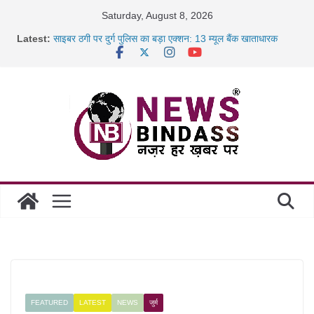
Skip
Saturday, August 8, 2026
to
Latest:
साइबर ठगी पर दुर्ग पुलिस का बड़ा एक्शन: 13 म्यूल बैंक खाताधारक
content
गिरफ्तार
छत्तीसगढ़ में शिक्षकों के तबादले की प्रक्रिया पूरी, करीब 700 शिक्षकों को
मिली
रायपुर में कल्याण ज्वेलर्स में डकैती की साजिश नाकाम, दिल्ली-बिहार
छत्तीसगढ़ में 1460 गोधाम होंगे स्थापित, हर विकासखंड के 10 उत्कृष्ट
गोठानों
FEATURED
LATEST
NEWS
जुर्म