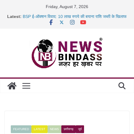
Skip
Friday, August 7, 2026
to
Latest:
BSP ई-ऑक्शन विवाद: 10 लाख रुपये की बयाना राशि जब्ती के खिलाफ
content
रायपुर में कल्याण ज्वेलर्स में डकैती की साजिश नाकाम, दिल्ली-बिहार
छत्तीसगढ़ में 1460 गोधाम होंगे स्थापित, हर विकासखंड के 10 उत्कृष्ट
गोठानों
साइबर ठगी पर दुर्ग पुलिस का बड़ा एक्शन: 13 म्यूल बैंक खाताधारक
गिरफ्तार
FEATURED
LATEST
NEWS
छत्तीसगढ़
जुर्म