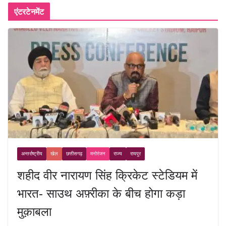
एंटरटेनमेंट
अन्तर्राष्ट्रीय
खेल
छत्तीसगढ़
मनोरंजन
राज्य
रायपुर
शहीद वीर नारायण सिंह क्रिकेट स्टेडियम में
भारत- साउथ अफ़्रीका के बीच होगा कड़ा
मुक़ाबला