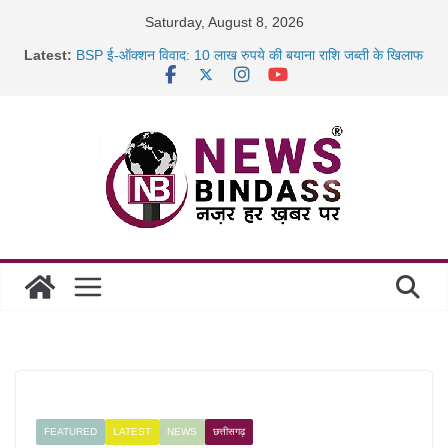
Skip
Saturday, August 8, 2026
to
Latest:
BSP ई-ऑक्शन विवाद: 10 लाख रुपये की बयाना राशि जब्ती के खिलाफ
content
रायपुर में कल्याण ज्वेलर्स में डकैती की साजिश नाकाम, दिल्ली-बिहार
छत्तीसगढ़ में 1460 गोधाम होंगे स्थापित, हर विकासखंड के 10 उत्कृष्ट
गोठानों
साइबर ठगी पर दुर्ग पुलिस का बड़ा एक्शन: 13 म्यूल बैंक खाताधारक
गिरफ्तार
FEATURED
LATEST
NEWS
छत्तीसगढ़