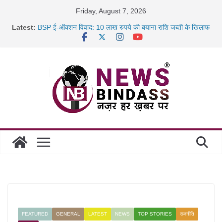
Skip
Friday, August 7, 2026
to
Latest:
BSP ई-ऑक्शन विवाद: 10 लाख रुपये की बयाना राशि जब्ती के खिलाफ
content
रायपुर में कल्याण ज्वेलर्स में डकैती की साजिश नाकाम, दिल्ली-बिहार
छत्तीसगढ़ में 1460 गोधाम होंगे स्थापित, हर विकासखंड के 10 उत्कृष्ट
गोठानों
साइबर ठगी पर दुर्ग पुलिस का बड़ा एक्शन: 13 म्यूल बैंक खाताधारक
गिरफ्तार
FEATURED
GENERAL
LATEST
NEWS
TOP STORIES
राजनीति