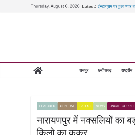
Skip
Thursday, August 6, 2026
Latest:
इंस्टाग्राम पर हुआ प्यार
to
कैबिनेट के बड़े फैसले: 5
जब डीजी जेल बने शिक्षक:
content
रायपुर स्टेशन पर 500 क
निराश्रित मवेशियों को मि
रायपुर
छत्तीसगढ़
राष्ट्रीय
FEATURED
GENERAL
LATEST
NEWS
UNCATEGORIZE
नारायणपुर में नक्सलियों का 
किलो का कुकर