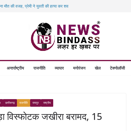
 बना मौत की वजह, प्रेमी ने युवती की हत्या कर शव
00 करोड़ के ‘छत्तीसगढ़ AI मिशन’ को मंजूरी,
 बंदियों को पढ़ाई अंग्रेजी, दिए रोजगार और नई
िलो पनीर की खेप जब्त, अमरकंटक एक्सप्रेस से
लेगा आश्रय, प्रदेश में बनेंगे 1460 गौधाम
अन्तर्राष्ट्रीय
राजनीति
व्यापार
मनोरंजन
खेल
टेक्नोलॉजी
D
छत्तीसगढ़
राजनीति
रायपुर
राष्ट्रीय
बड़ा विस्फोटक जखीरा बरामद, 15