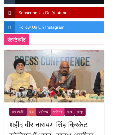
Subscribe Us On Youtube
Follow Us On Instagram
एंटरटेनमेंट
अन्तर्राष्ट्रीय
खेल
छत्तीसगढ़
मनोरंजन
राज्य
रायपुर
शहीद वीर नारायण सिंह क्रिकेट