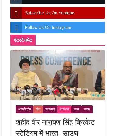
Subscribe Us On Youtube
Follow Us On Instagram
एंटरटेनमेंट
अन्तर्राष्ट्रीय
खेल
छत्तीसगढ़
मनोरंजन
राज्य
रायपुर
शहीद वीर नारायण सिंह क्रिकेट
स्टेडियम में भारत- साउथ