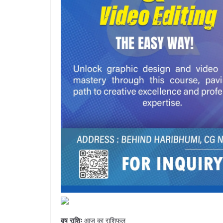
वृष राशिः
आज का राशिफल