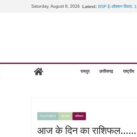
Skip
Saturday, August 8, 2026
Latest:
BSP ई-ऑक्शन विवाद: 10
to
रायपुर में कल्याण ज्वेलर्
content
छत्तीसगढ़ में 1460 गोधाम 
साइबर ठगी पर दुर्ग पुलिस
रायपुर
छत्तीसगढ़
राष्ट्रीय
FEATURED
NEWS
राशिफल
आज के दिन का राशिफल…….हर