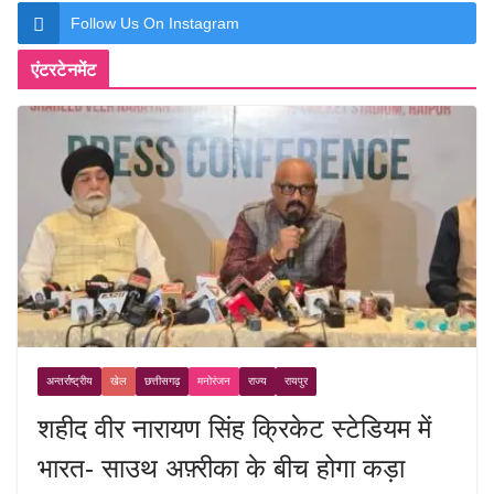
Follow Us On Instagram
एंटरटेनमेंट
अन्तर्राष्ट्रीय
खेल
छत्तीसगढ़
मनोरंजन
राज्य
रायपुर
शहीद वीर नारायण सिंह क्रिकेट स्टेडियम में
भारत- साउथ अफ़्रीका के बीच होगा कड़ा