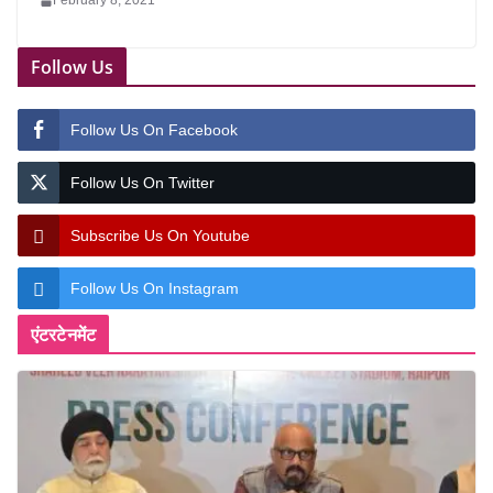
February 8, 2021
Follow Us
Follow Us On Facebook
Follow Us On Twitter
Subscribe Us On Youtube
Follow Us On Instagram
एंटरटेनमेंट