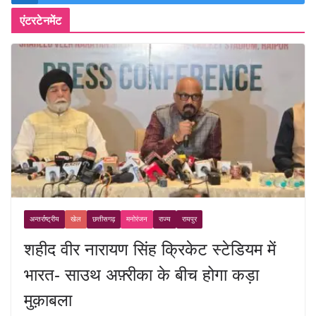
एंटरटेनमेंट
अन्तर्राष्ट्रीय
खेल
छत्तीसगढ़
मनोरंजन
राज्य
रायपुर
शहीद वीर नारायण सिंह क्रिकेट स्टेडियम में
भारत- साउथ अफ़्रीका के बीच होगा कड़ा
मुक़ाबला