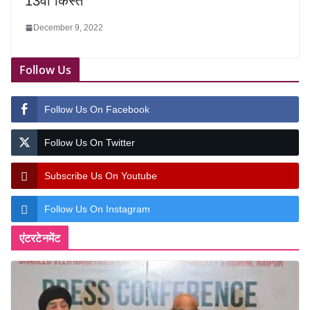
13वीं किस्त
December 9, 2022
Follow Us
Follow Us On Facebook
Follow Us On Twitter
Subscribe Us On Youtube
Follow Us On Instagram
एंटरटेनमेंट