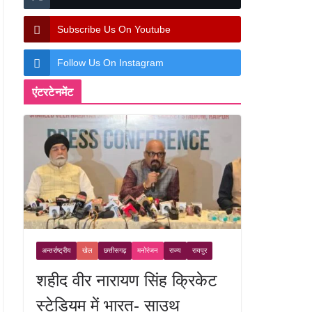
Subscribe Us On Youtube
Follow Us On Instagram
एंटरटेनमेंट
अन्तर्राष्ट्रीय
खेल
छत्तीसगढ़
मनोरंजन
राज्य
रायपुर
शहीद वीर नारायण सिंह क्रिकेट
स्टेडियम में भारत- साउथ