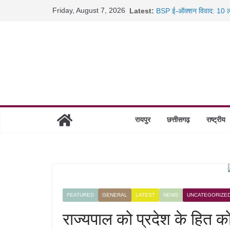
Skip
Friday, August 7, 2026
Latest:
BSP ई-ऑक्शन विवाद: 10 ला
to
रायपुर में कल्याण ज्वेलर्स मे
content
छत्तीसगढ़ में 1460 गोधाम हों
साइबर ठगी पर दुर्ग पुलिस का 
रायपुर
छत्तीसगढ़
राष्ट्रीय
FEATURED
GENERAL
LATEST
NEWS
UNCATEGORIZE
राज्यपाल को प्रदेश के हित 