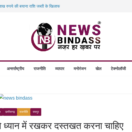
ख रुपये की बयाना राशि जब्ती के खिलाफ
ं डकैती की साजिश नाकाम, दिल्ली-बिहार
गे स्थापित, हर विकासखंड के 10 उत्कृष्ट गोठानों
बड़ा एक्शन: 13 म्यूल बैंक खाताधारक गिरफ्तार
अन्तर्राष्ट्रीय
राजनीति
व्यापार
मनोरंजन
खेल
टेक्नोलॉजी
D
छत्तीसगढ़
राजनीति
रायपुर
को ध्यान में रखकर दस्तखत करना चाहिए