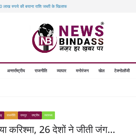
 लाख रुपये की बयाना राशि जब्ती के खिलाफ
स में डकैती की साजिश नाकाम, दिल्ली-बिहार
होंगे स्थापित, हर विकासखंड के 10 उत्कृष्ट गोठानों
 का बड़ा एक्शन: 13 म्यूल बैंक खाताधारक गिरफ्तार
अन्तर्राष्ट्रीय
राजनीति
व्यापार
मनोरंजन
खेल
टेक्नोलॉजी
गढ़
राजनीति
रायपुर
राष्ट्रीय
स्वास्थ्य
या करिश्मा, 26 देशों ने जीती जंग…