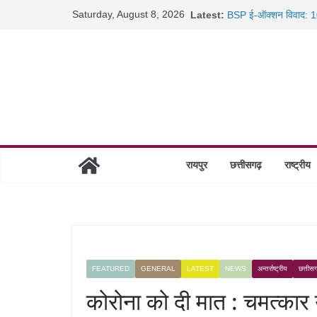
Skip
Saturday, August 8, 2026
Latest:
BSP ई-ऑक्शन विवाद: 10
to
रायपुर में कल्याण ज्वेलर्
content
छत्तीसगढ़ में 1460 गोधाम 
साइबर ठगी पर दुर्ग पुलिस
रायपुर
छत्तीसगढ़
राष्ट्रीय
FEATURED
GENERAL
LATEST
NEWS
अन्तर्राष्ट्रीय
छत्तीस
कोरोना को दी मात : चमत्कार 