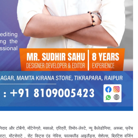
द और टोबैगो, मोंटेनेग्रो, मकाओ, एरित्री, तिमोर-लेस्टे, न्यू कैलेडोनिया, अरूबा, फ्रेंच
ाटा, मोंटसेराटे , सेंट किट्स एंड नेविस, फाल्कलैंड आइलैंड्स, सेशेल्स, ब्रिटिश वर्जिन