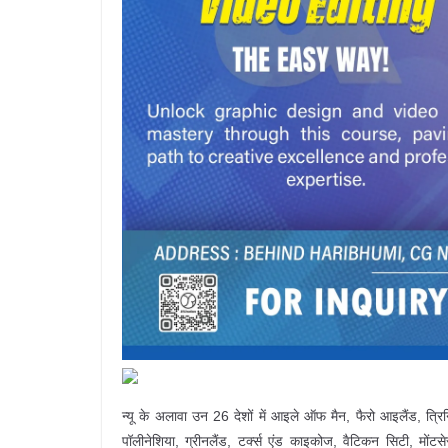
न्यू के अलावा उन 26 देशों में आइले ऑफ मैन, फैरो आइलैंड, त्रिनिदा
पॉलीनेशिया, ग्रीनलैंड, टर्क्स एंड काइकोज, वैटिकन सिटी, मोंटसेर