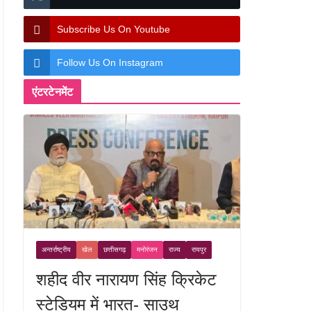
Subscribe Us On Youtube
Follow Us On Instagram
एंटरटेनमेंट
अन्तर्राष्ट्रीय
खेल
छत्तीसगढ़
मनोरंजन
राज्य
रायपुर
शहीद वीर नारायण सिंह क्रिकेट
स्टेडियम में भारत- साउथ