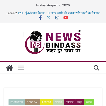
Skip
Friday, August 7, 2026
to
Latest:
BSP ई-ऑक्शन विवाद: 10 लाख रुपये की बयाना राशि जब्ती के खिलाफ
content
रायपुर में कल्याण ज्वेलर्स में डकैती की साजिश नाकाम, दिल्ली-बिहार
छत्तीसगढ़ में 1460 गोधाम होंगे स्थापित, हर विकासखंड के 10 उत्कृष्ट
गोठानों
साइबर ठगी पर दुर्ग पुलिस का बड़ा एक्शन: 13 म्यूल बैंक खाताधारक
गिरफ्तार
FEATURED
GENERAL
LATEST
NEWS
छत्तीसगढ़
रायपुर
स्वास्थ्य