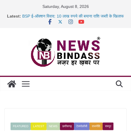
Skip
Saturday, August 8, 2026
to
Latest:
BSP ई-ऑक्शन विवाद: 10 लाख रुपये की बयाना राशि जब्ती के खिलाफ
content
रायपुर में कल्याण ज्वेलर्स में डकैती की साजिश नाकाम, दिल्ली-बिहार
छत्तीसगढ़ में 1460 गोधाम होंगे स्थापित, हर विकासखंड के 10 उत्कृष्ट
गोठानों
साइबर ठगी पर दुर्ग पुलिस का बड़ा एक्शन: 13 म्यूल बैंक खाताधारक
गिरफ्तार
FEATURED
LATEST
NEWS
छत्तीसगढ़
टेक्नोलॉजी
राजनीति
रायपुर