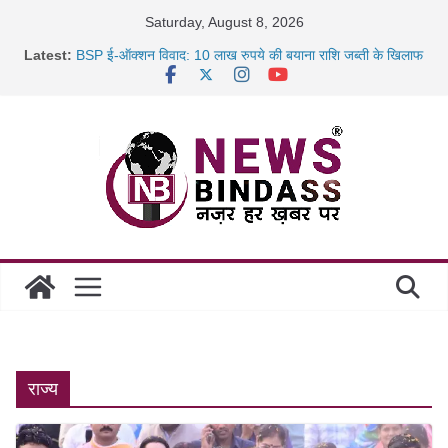
Skip
Saturday, August 8, 2026
to
Latest:
BSP ई-ऑक्शन विवाद: 10 लाख रुपये की बयाना राशि जब्ती के खिलाफ
content
रायपुर में कल्याण ज्वेलर्स में डकैती की साजिश नाकाम, दिल्ली-बिहार
छत्तीसगढ़ में 1460 गोधाम होंगे स्थापित, हर विकासखंड के 10 उत्कृष्ट
गोठानों
साइबर ठगी पर दुर्ग पुलिस का बड़ा एक्शन: 13 म्यूल बैंक खाताधारक
गिरफ्तार
राज्य