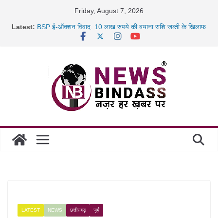
Skip
Friday, August 7, 2026
to
Latest:
BSP ई-ऑक्शन विवाद: 10 लाख रुपये की बयाना राशि जब्ती के खिलाफ
content
रायपुर में कल्याण ज्वेलर्स में डकैती की साजिश नाकाम, दिल्ली-बिहार
छत्तीसगढ़ में 1460 गोधाम होंगे स्थापित, हर विकासखंड के 10 उत्कृष्ट
गोठानों
साइबर ठगी पर दुर्ग पुलिस का बड़ा एक्शन: 13 म्यूल बैंक खाताधारक
गिरफ्तार
LATEST
NEWS
छत्तीसगढ़
जुर्म