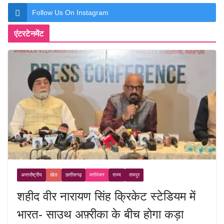
Follow Us On Instagram
एंटरटेनमेंट
अन्तर्राष्ट्रीय
खेल
छत्तीसगढ़
मनोरंजन
राज्य
रायपुर
शहीद वीर नारायण सिंह क्रिकेट स्टेडियम में
भारत- साउथ अफ़्रीका के बीच होगा कड़ा