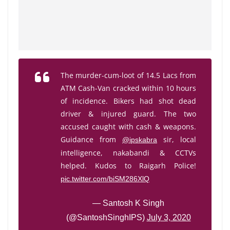
The murder-cum-loot of 14.5 Lacs from
ATM Cash-Van cracked within 10 hours
of incidence. Bikers had shot dead
driver & injured guard. The two
accused caught with cash & weapons.
Guidance from
sir, local
@ipskabra
intelligence, nakabandi & CCTVs
helped. Kudos to Raigarh Police!
pic.twitter.com/biSM286XlQ
— Santosh K Singh
(@SantoshSinghIPS)
July 3, 2020