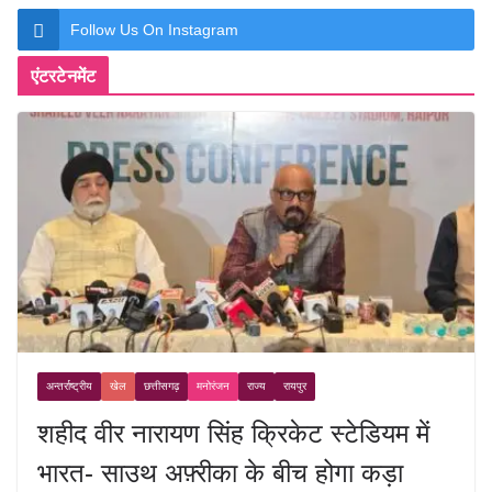
Follow Us On Instagram
एंटरटेनमेंट
अन्तर्राष्ट्रीय
खेल
छत्तीसगढ़
मनोरंजन
राज्य
रायपुर
शहीद वीर नारायण सिंह क्रिकेट स्टेडियम में
भारत- साउथ अफ़्रीका के बीच होगा कड़ा