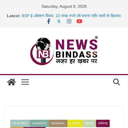
Skip
Saturday, August 8, 2026
to
Latest:
BSP ई-ऑक्शन विवाद: 10 लाख रुपये की बयाना राशि जब्ती के खिलाफ
content
रायपुर में कल्याण ज्वेलर्स में डकैती की साजिश नाकाम, दिल्ली-बिहार
छत्तीसगढ़ में 1460 गोधाम होंगे स्थापित, हर विकासखंड के 10 उत्कृष्ट
गोठानों
साइबर ठगी पर दुर्ग पुलिस का बड़ा एक्शन: 13 म्यूल बैंक खाताधारक
गिरफ्तार
FEATURED
GADGETS
GENERAL
LATEST
NEWS
छत्तीसगढ़