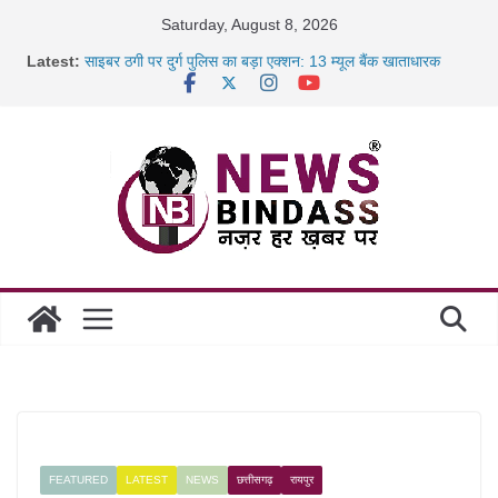
Skip
Saturday, August 8, 2026
to
Latest:
साइबर ठगी पर दुर्ग पुलिस का बड़ा एक्शन: 13 म्यूल बैंक खाताधारक
content
गिरफ्तार
छत्तीसगढ़ में शिक्षकों के तबादले की प्रक्रिया पूरी, करीब 700 शिक्षकों को
मिली
रायपुर में कल्याण ज्वेलर्स में डकैती की साजिश नाकाम, दिल्ली-बिहार
छत्तीसगढ़ में 1460 गोधाम होंगे स्थापित, हर विकासखंड के 10 उत्कृष्ट
गोठानों
FEATURED
LATEST
NEWS
छत्तीसगढ़
रायपुर