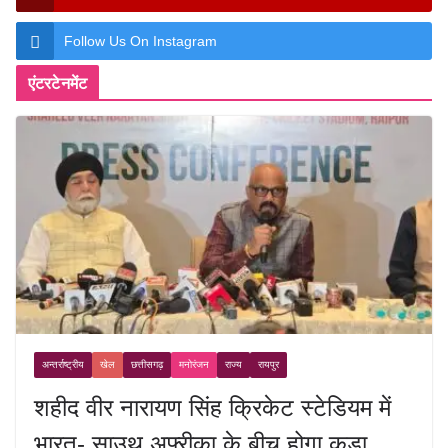
Follow Us On Instagram
एंटरटेनमेंट
अन्तर्राष्ट्रीय
खेल
छत्तीसगढ़
मनोरंजन
राज्य
रायपुर
शहीद वीर नारायण सिंह क्रिकेट स्टेडियम में
भारत- साउथ अफ़्रीका के बीच होगा कड़ा