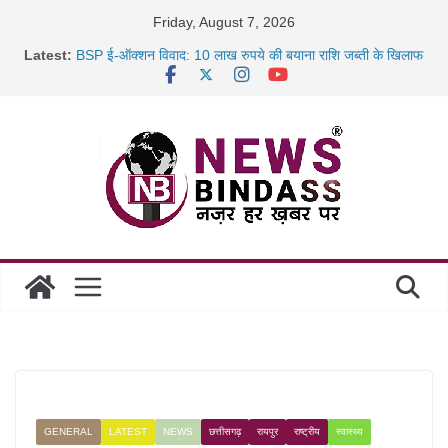
Skip
Friday, August 7, 2026
to
Latest:
BSP ई-ऑक्शन विवाद: 10 लाख रुपये की बयाना राशि जब्ती के खिलाफ
content
रायपुर में कल्याण ज्वेलर्स में डकैती की साजिश नाकाम, दिल्ली-बिहार
छत्तीसगढ़ में 1460 गोधाम होंगे स्थापित, हर विकासखंड के 10 उत्कृष्ट
गोठानों
साइबर ठगी पर दुर्ग पुलिस का बड़ा एक्शन: 13 म्यूल बैंक खाताधारक
गिरफ्तार
GENERAL
LATEST
NEWS
छत्तीसगढ़
रायपुर
राष्ट्रीय
स्वास्थ्य