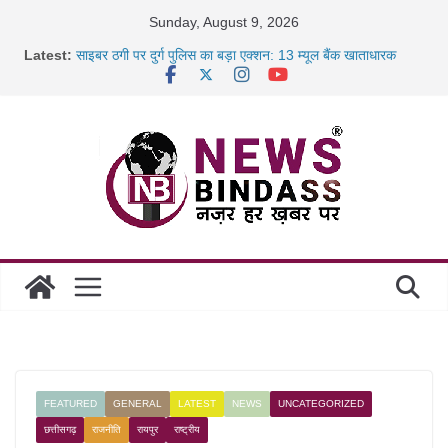
Skip
Sunday, August 9, 2026
to
Latest:
साइबर ठगी पर दुर्ग पुलिस का बड़ा एक्शन: 13 म्यूल बैंक खाताधारक
content
गिरफ्तार
छत्तीसगढ़ में शिक्षकों के तबादले की प्रक्रिया पूरी, करीब 700 शिक्षकों को
मिली
रायपुर में कल्याण ज्वेलर्स में डकैती की साजिश नाकाम, दिल्ली-बिहार
छत्तीसगढ़ में 1460 गोधाम होंगे स्थापित, हर विकासखंड के 10 उत्कृष्ट
गोठानों
FEATURED
GENERAL
LATEST
NEWS
UNCATEGORIZED
छत्तीसगढ़
राजनीति
रायपुर
राष्ट्रीय