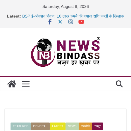
Skip
Saturday, August 8, 2026
to
Latest:
BSP ई-ऑक्शन विवाद: 10 लाख रुपये की बयाना राशि जब्ती के खिलाफ
content
रायपुर में कल्याण ज्वेलर्स में डकैती की साजिश नाकाम, दिल्ली-बिहार
छत्तीसगढ़ में 1460 गोधाम होंगे स्थापित, हर विकासखंड के 10 उत्कृष्ट
गोठानों
साइबर ठगी पर दुर्ग पुलिस का बड़ा एक्शन: 13 म्यूल बैंक खाताधारक
गिरफ्तार
FEATURED
GENERAL
LATEST
NEWS
राजनीति
रायपुर