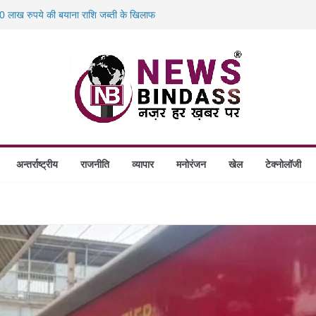
 लाख रुपये की बयाना राशि जब्ती के खिलाफ
स में डकैती की साजिश नाकाम, दिल्ली-बिहार
होंगे स्थापित, हर विकासखंड के 10 उत्कृष्ट गोठानों
 का बड़ा एक्शन: 13 म्यूल बैंक खाताधारक गिरफ्तार
अन्तर्राष्ट्रीय
राजनीति
व्यापार
मनोरंजन
खेल
टेक्नोलॉजी