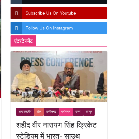
Subscribe Us On Youtube
Follow Us On Instagram
एंटरटेनमेंट
अन्तर्राष्ट्रीय
खेल
छत्तीसगढ़
मनोरंजन
राज्य
रायपुर
शहीद वीर नारायण सिंह क्रिकेट
स्टेडियम में भारत- साउथ