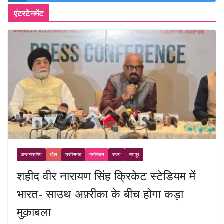
एंटरटेनमेंट
अन्तर्राष्ट्रीय
खेल
छत्तीसगढ़
मनोरंजन
राज्य
रायपुर
शहीद वीर नारायण सिंह क्रिकेट स्टेडियम में
भारत- साउथ अफ़्रीका के बीच होगा कड़ा
मुक़ाबला