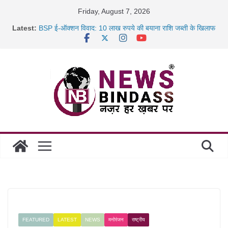
Skip
Friday, August 7, 2026
साइबर ठगी पर दुर्ग पुलिस का बड़ा एक्शन: 13 म्यूल बैंक खाताधारक
to
Latest:
गिरफ्तार
content
BSP ई-ऑक्शन विवाद: 10 लाख रुपये की बयाना राशि जब्ती के खिलाफ
रायपुर में कल्याण ज्वेलर्स में डकैती की साजिश नाकाम, दिल्ली-बिहार
छत्तीसगढ़ में 1460 गोधाम होंगे स्थापित, हर विकासखंड के 10 उत्कृष्ट
गोठानों
FEATURED
LATEST
NEWS
मनोरंजन
राष्ट्रीय