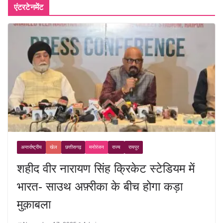
एंटरटेनमेंट
अन्तर्राष्ट्रीय
खेल
छत्तीसगढ़
मनोरंजन
राज्य
रायपुर
शहीद वीर नारायण सिंह क्रिकेट स्टेडियम में
भारत- साउथ अफ़्रीका के बीच होगा कड़ा
मुक़ाबला