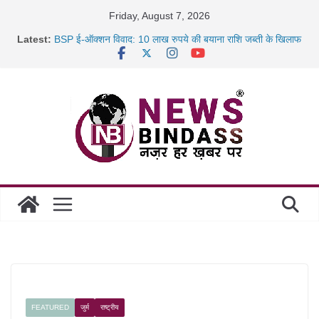
Skip
Friday, August 7, 2026
to
Latest:
BSP ई-ऑक्शन विवाद: 10 लाख रुपये की बयाना राशि जब्ती के खिलाफ
content
रायपुर में कल्याण ज्वेलर्स में डकैती की साजिश नाकाम, दिल्ली-बिहार
छत्तीसगढ़ में 1460 गोधाम होंगे स्थापित, हर विकासखंड के 10 उत्कृष्ट
गोठानों
साइबर ठगी पर दुर्ग पुलिस का बड़ा एक्शन: 13 म्यूल बैंक खाताधारक
गिरफ्तार
FEATURED
जुर्म
राष्ट्रीय