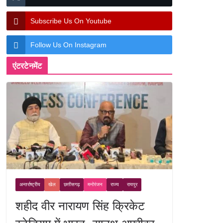
Subscribe Us On Youtube
Follow Us On Instagram
एंटरटेनमेंट
अन्तर्राष्ट्रीय
खेल
छत्तीसगढ़
मनोरंजन
राज्य
रायपुर
शहीद वीर नारायण सिंह क्रिकेट