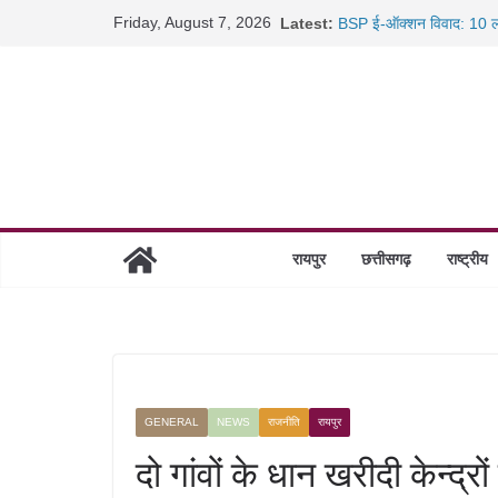
Skip
Friday, August 7, 2026
Latest:
BSP ई-ऑक्शन विवाद: 10 ला
to
रायपुर में कल्याण ज्वेलर्स मे
content
छत्तीसगढ़ में 1460 गोधाम हों
साइबर ठगी पर दुर्ग पुलिस का 
रायपुर
छत्तीसगढ़
राष्ट्रीय
GENERAL
NEWS
राजनीति
रायपुर
दो गांवों के धान खरीदी केन्द्र