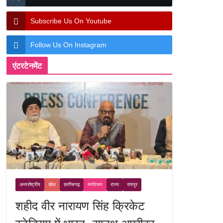
Subscribe Us On Youtube
Follow Us On Instagram
एंटरटेनमेंट
अन्तर्राष्ट्रीय
खेल
छत्तीसगढ़
मनोरंजन
राज्य
रायपुर
शहीद वीर नारायण सिंह क्रिकेट