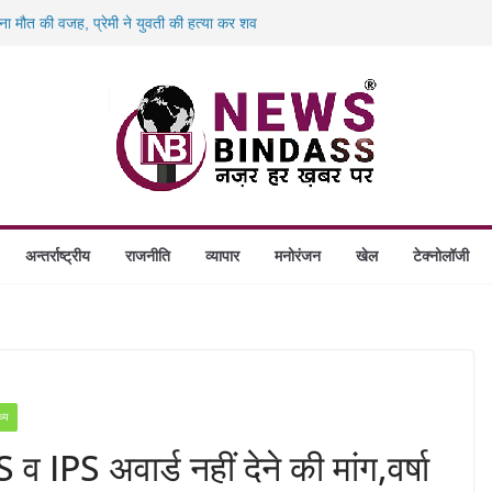
लेगा आश्रय, प्रदेश में बनेंगे 1460 गौधाम
 बना मौत की वजह, प्रेमी ने युवती की हत्या कर शव
00 करोड़ के ‘छत्तीसगढ़ AI मिशन’ को मंजूरी,
 बंदियों को पढ़ाई अंग्रेजी, दिए रोजगार और नई
िलो पनीर की खेप जब्त, अमरकंटक एक्सप्रेस से
अन्तर्राष्ट्रीय
राजनीति
व्यापार
मनोरंजन
खेल
टेक्नोलॉजी
थ्य
IPS अवार्ड नहीं देने की मांग,वर्षा