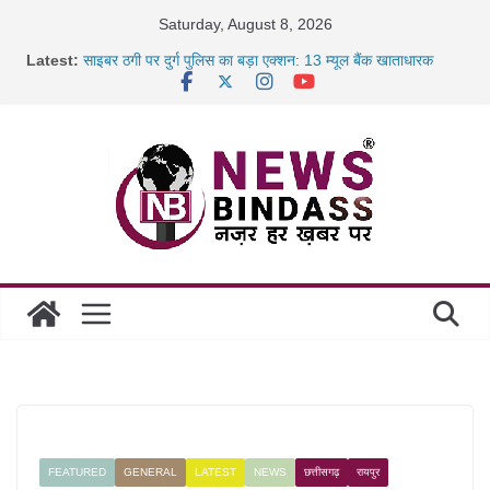
Skip
Saturday, August 8, 2026
to
Latest:
साइबर ठगी पर दुर्ग पुलिस का बड़ा एक्शन: 13 म्यूल बैंक खाताधारक
content
गिरफ्तार
छत्तीसगढ़ में शिक्षकों के तबादले की प्रक्रिया पूरी, करीब 700 शिक्षकों को
मिली
रायपुर में कल्याण ज्वेलर्स में डकैती की साजिश नाकाम, दिल्ली-बिहार
छत्तीसगढ़ में 1460 गोधाम होंगे स्थापित, हर विकासखंड के 10 उत्कृष्ट
गोठानों
FEATURED
GENERAL
LATEST
NEWS
छत्तीसगढ़
रायपुर