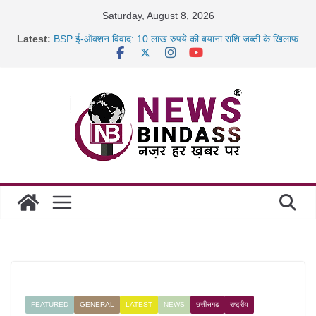
Skip
Saturday, August 8, 2026
साइबर ठगी पर दुर्ग पुलिस का बड़ा एक्शन: 13 म्यूल बैंक खाताधारक
to
Latest:
गिरफ्तार
content
BSP ई-ऑक्शन विवाद: 10 लाख रुपये की बयाना राशि जब्ती के खिलाफ
रायपुर में कल्याण ज्वेलर्स में डकैती की साजिश नाकाम, दिल्ली-बिहार
छत्तीसगढ़ में 1460 गोधाम होंगे स्थापित, हर विकासखंड के 10 उत्कृष्ट
गोठानों
FEATURED
GENERAL
LATEST
NEWS
छत्तीसगढ़
राष्ट्रीय