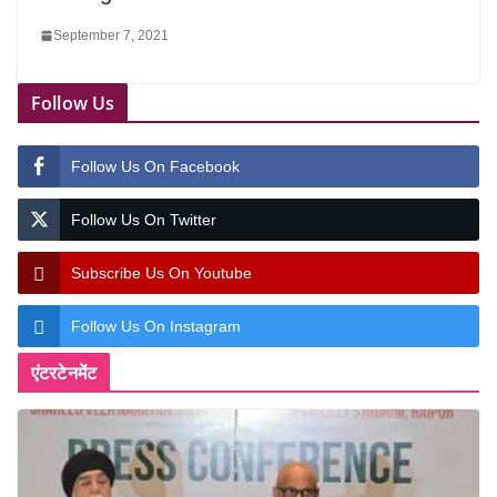
September 7, 2021
Follow Us
Follow Us On Facebook
Follow Us On Twitter
Subscribe Us On Youtube
Follow Us On Instagram
एंटरटेनमेंट