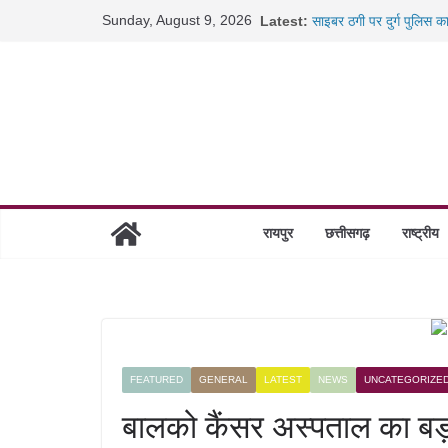
Skip
Sunday, August 9, 2026
Latest:
साइबर ठगी पर दुर्ग पुलिस क
to
छत्तीसगढ़ में शिक्षकों के तब
content
रायपुर में कल्याण ज्वेलर्स 
छत्तीसगढ़ में 1460 गोधाम हो
रायपुर
छत्तीसगढ़
राष्ट्रीय
FEATURED
GENERAL
LATEST
NEWS
UNCATEGORIZE
बालको कैंसर अस्पताल का बड