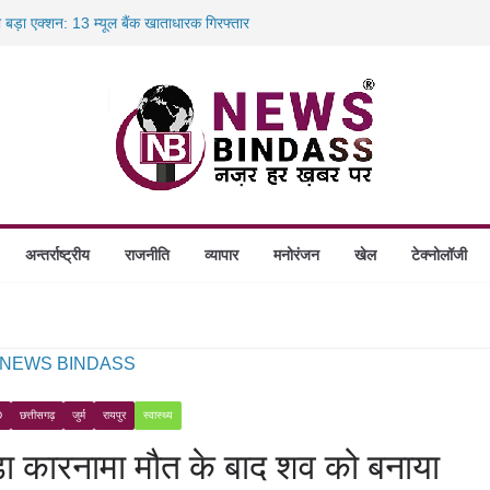
ा बड़ा एक्शन: 13 म्यूल बैंक खाताधारक गिरफ्तार
ादले की प्रक्रिया पूरी, करीब 700 शिक्षकों को मिली
में डकैती की साजिश नाकाम, दिल्ली-बिहार
ंगे स्थापित, हर विकासखंड के 10 उत्कृष्ट गोठानों
अन्तर्राष्ट्रीय
राजनीति
व्यापार
मनोरंजन
खेल
टेक्नोलॉजी
D
छत्तीसगढ़
जुर्म
रायपुर
स्वास्थ्य
़ा कारनामा मौत के बाद शव को बनाया