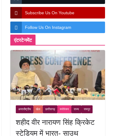
Subscribe Us On Youtube
Follow Us On Instagram
एंटरटेनमेंट
अन्तर्राष्ट्रीय
खेल
छत्तीसगढ़
मनोरंजन
राज्य
रायपुर
शहीद वीर नारायण सिंह क्रिकेट
स्टेडियम में भारत- साउथ