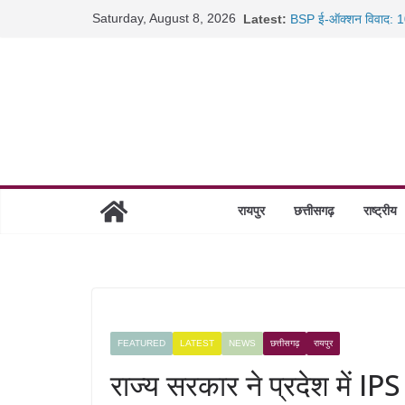
Skip
Saturday, August 8, 2026
Latest:
BSP ई-ऑक्शन विवाद: 10
to
रायपुर में कल्याण ज्वेलर्
content
छत्तीसगढ़ में 1460 गोधाम 
साइबर ठगी पर दुर्ग पुलिस
रायपुर
छत्तीसगढ़
राष्ट्रीय
FEATURED
LATEST
NEWS
छत्तीसगढ़
रायपुर
राज्य सरकार ने प्रदेश में I