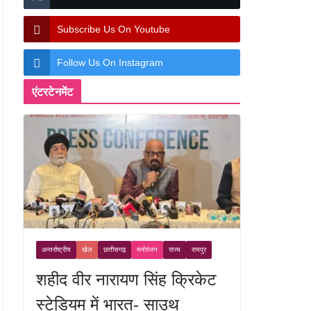
Subscribe Us On Youtube
Follow Us On Instagram
एंटरटेनमेंट
अन्तर्राष्ट्रीय
खेल
छत्तीसगढ़
मनोरंजन
राज्य
रायपुर
शहीद वीर नारायण सिंह क्रिकेट
स्टेडियम में भारत- साउथ