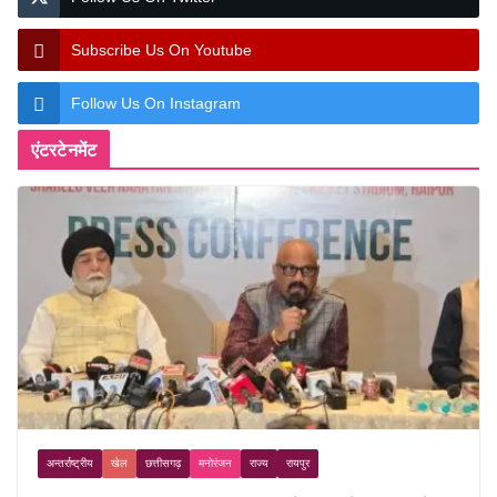
Subscribe Us On Youtube
Follow Us On Instagram
एंटरटेनमेंट
अन्तर्राष्ट्रीय
खेल
छत्तीसगढ़
मनोरंजन
राज्य
रायपुर