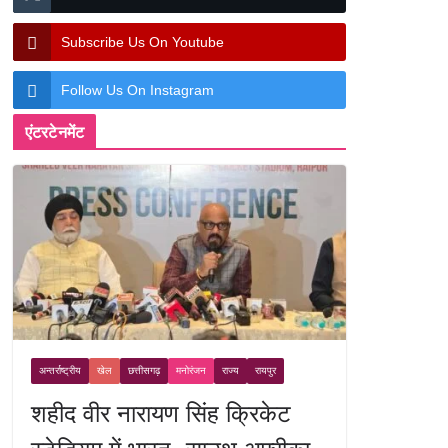
Subscribe Us On Youtube
Follow Us On Instagram
एंटरटेनमेंट
अन्तर्राष्ट्रीय
खेल
छत्तीसगढ़
मनोरंजन
राज्य
रायपुर
शहीद वीर नारायण सिंह क्रिकेट