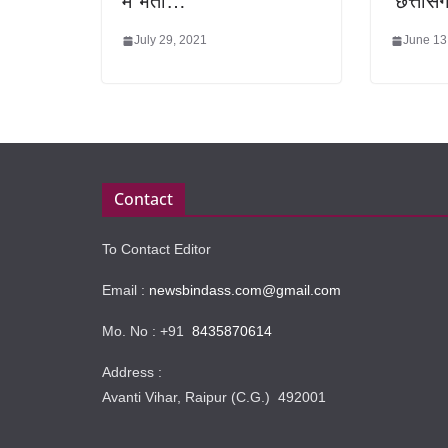
में भर्ती…
‘छत्तीस
July 29, 2021
June 13
Contact
To Contact Editor
Email :
newsbindass.com@gmail.com
Mo. No : +91
8435870614
Address :
Avanti Vihar, Raipur (C.G.) 492001