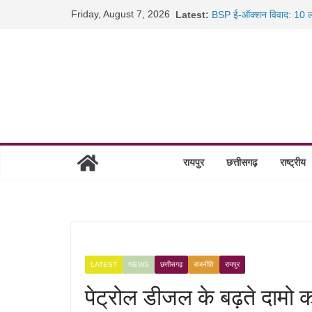
Skip
Friday, August 7, 2026
Latest:
BSP ई-ऑक्शन विवाद: 10 ला
to
रायपुर में कल्याण ज्वेलर्स मे
content
छत्तीसगढ़ में 1460 गोधाम हों
साइबर ठगी पर दुर्ग पुलिस का 
रायपुर
छत्तीसगढ़
राष्ट्रीय
LATEST
NEWS
छत्तीसगढ़
राजनीति
रायपुर
पेट्रोल डीजल के बढ़ते दामो क