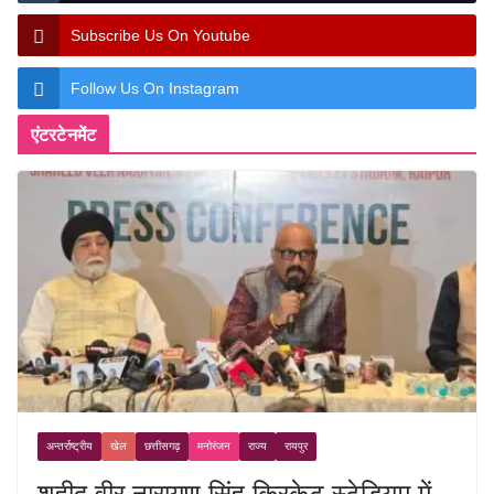
Subscribe Us On Youtube
Follow Us On Instagram
एंटरटेनमेंट
अन्तर्राष्ट्रीय
खेल
छत्तीसगढ़
मनोरंजन
राज्य
रायपुर
शहीद वीर नारायण सिंह क्रिकेट स्टेडियम में