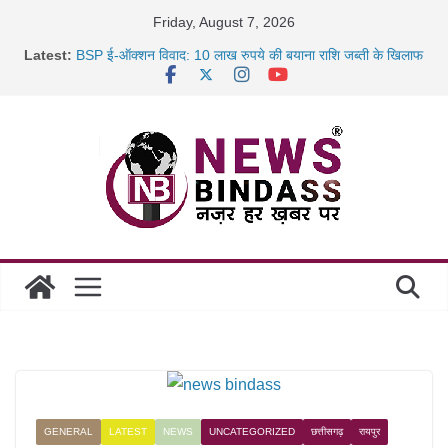
Skip
Friday, August 7, 2026
to
Latest:
BSP ई-ऑक्शन विवाद: 10 लाख रुपये की बयाना राशि जब्ती के खिलाफ
content
रायपुर में कल्याण ज्वेलर्स में डकैती की साजिश नाकाम, दिल्ली-बिहार
छत्तीसगढ़ में 1460 गोधाम होंगे स्थापित, हर विकासखंड के 10 उत्कृष्ट
गोठानों
साइबर ठगी पर दुर्ग पुलिस का बड़ा एक्शन: 13 म्यूल बैंक खाताधारक
गिरफ्तार
GENERAL
LATEST
NEWS
UNCATEGORIZED
छत्तीसगढ़
रायपुर