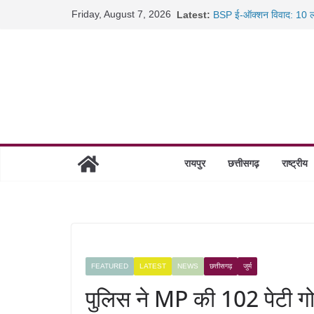
Skip
Friday, August 7, 2026
Latest:
BSP ई-ऑक्शन विवाद: 10 ला
to
रायपुर में कल्याण ज्वेलर्स मे
content
छत्तीसगढ़ में 1460 गोधाम हों
साइबर ठगी पर दुर्ग पुलिस का 
रायपुर
छत्तीसगढ़
राष्ट्रीय
FEATURED
LATEST
NEWS
छत्तीसगढ़
जुर्म
पुलिस ने MP की 102 पेटी गो