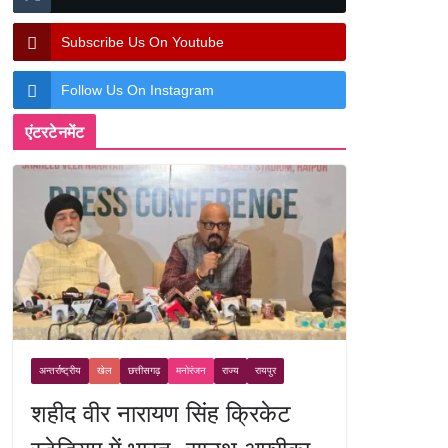
Subscribe Us On Youtube
Follow Us On Instagram
एंटरटेनमेंट
अन्तर्राष्ट्रीय
खेल
छत्तीसगढ़
मनोरंजन
राज्य
रायपुर
शहीद वीर नारायण सिंह क्रिकेट