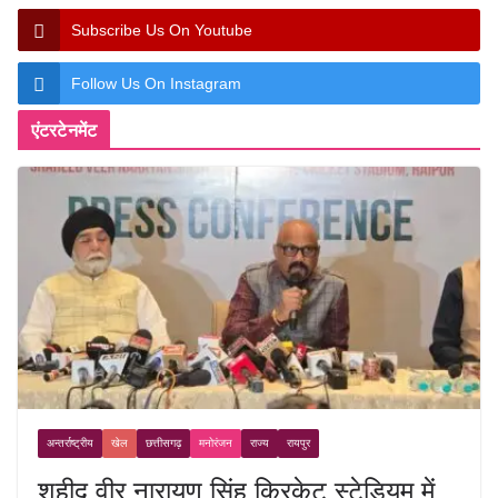
Subscribe Us On Youtube
Follow Us On Instagram
एंटरटेनमेंट
अन्तर्राष्ट्रीय
खेल
छत्तीसगढ़
मनोरंजन
राज्य
रायपुर
शहीद वीर नारायण सिंह क्रिकेट स्टेडियम में