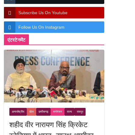
Subscribe Us On Youtube
Follow Us On Instagram
एंटरटेनमेंट
अन्तर्राष्ट्रीय
खेल
छत्तीसगढ़
मनोरंजन
राज्य
रायपुर
शहीद वीर नारायण सिंह क्रिकेट