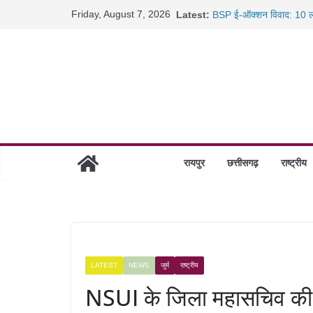
Skip
Friday, August 7, 2026
Latest:
BSP ई-ऑक्शन विवाद: 10 ला
to
रायपुर में कल्याण ज्वेलर्स मे
content
छत्तीसगढ़ में 1460 गोधाम हों
साइबर ठगी पर दुर्ग पुलिस का 
रायपुर
छत्तीसगढ़
राष्ट्रीय
LATEST
NEWS
जुर्म
राष्ट्रीय
NSUI के जिला महासचिव की दि