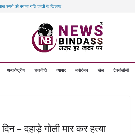
ख रुपये की बयाना राशि जब्ती के खिलाफ
ं डकैती की साजिश नाकाम, दिल्ली-बिहार
गे स्थापित, हर विकासखंड के 10 उत्कृष्ट गोठानों
बड़ा एक्शन: 13 म्यूल बैंक खाताधारक गिरफ्तार
अन्तर्राष्ट्रीय
राजनीति
व्यापार
मनोरंजन
खेल
टेक्नोलॉजी
न – दहाड़े गोली मार कर हत्या