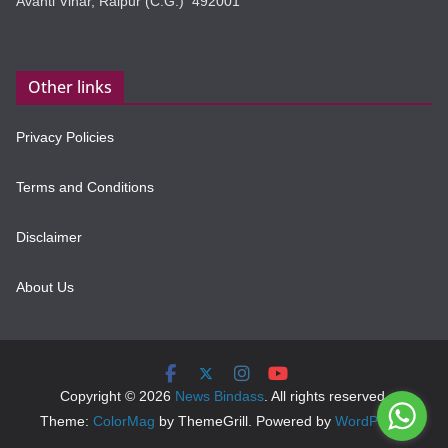
Avanti Vihar, Raipur (C.G.) 492001
Other links
Privacy Policies
Terms and Conditions
Disclaimer
About Us
Copyright © 2026
News Bindass
. All rights reserved.
Theme:
ColorMag
by ThemeGrill. Powered by
WordPress
.