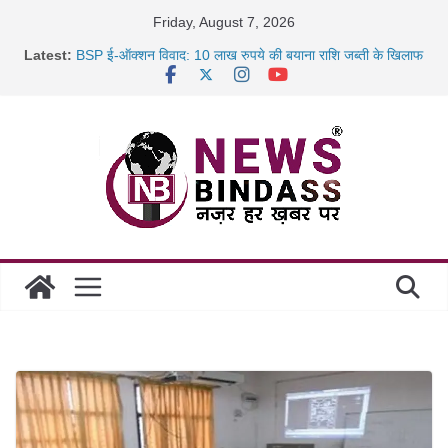
Skip
Friday, August 7, 2026
to
Latest:
BSP ई-ऑक्शन विवाद: 10 लाख रुपये की बयाना राशि जब्ती के खिलाफ
content
रायपुर में कल्याण ज्वेलर्स में डकैती की साजिश नाकाम, दिल्ली-बिहार
छत्तीसगढ़ में 1460 गोधाम होंगे स्थापित, हर विकासखंड के 10 उत्कृष्ट
गोठानों
साइबर ठगी पर दुर्ग पुलिस का बड़ा एक्शन: 13 म्यूल बैंक खाताधारक
गिरफ्तार