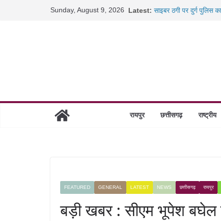
Skip
Sunday, August 9, 2026
Latest:
साइबर ठगी पर दुर्ग पुलिस क
to
छत्तीसगढ़ में शिक्षकों के तब
content
रायपुर में कल्याण ज्वेलर्स 
छत्तीसगढ़ में 1460 गोधाम हो
रायपुर
छत्तीसगढ़
राष्ट्रीय
FEATURED
GENERAL
LATEST
NEWS
छत्तीसगढ़
रायपुर
बड़ी खबर : सीएम भूपेश बघेल न