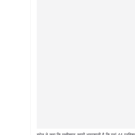
बघेल ने कहा कि छत्तीसगढ़ काफी भाग्यशाली है कि यहां 44 प्रतिशत