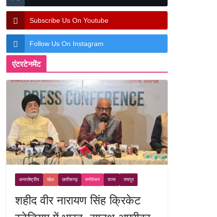
Subscribe Us On Youtube
Follow Us On Instagram
एंटरटेनमेंट
अन्तर्राष्ट्रीय
खेल
छत्तीसगढ़
मनोरंजन
राज्य
रायपुर
शहीद वीर नारायण सिंह क्रिकेट