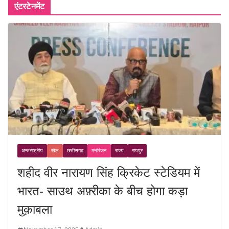
एंटरटेनमेंट
अन्तर्राष्ट्रीय
खेल
छत्तीसगढ़
मनोरंजन
राज्य
रायपुर
शहीद वीर नारायण सिंह क्रिकेट स्टेडियम में
भारत- साउथ अफ़्रीका के बीच होगा कड़ा
मुक़ाबला