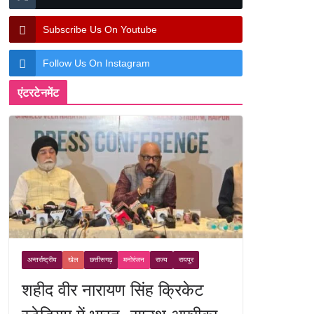
Subscribe Us On Youtube
Follow Us On Instagram
एंटरटेनमेंट
अन्तर्राष्ट्रीय
खेल
छत्तीसगढ़
मनोरंजन
राज्य
रायपुर
शहीद वीर नारायण सिंह क्रिकेट