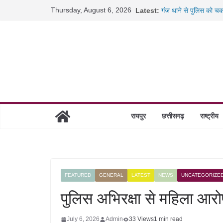
Skip
Thursday, August 6, 2026
Latest:
गंज थाने से पुलिस को च
to
कंटेनर के नीचे आने से ब
पटना से दबोचा गया फरार इ
content
रायपुर में लिव-इन पार्टनर
जांजगीर में पुलिस का बड
रायपुर
छत्तीसगढ़
राष्ट्रीय
FEATURED
GENERAL
LATEST
NEWS
UNCATEGORIZE
पुलिस अभिरक्षा से महिला आरो
July 6, 2026
Admin
33 Views
1 min read