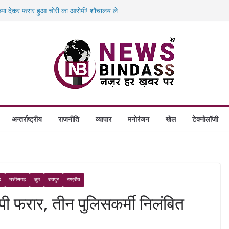
कमा देकर फरार हुआ चोरी का आरोपी! शौचालय ले
ाल-बाल बची छात्रा! पुलिस की तत्परता से टला बड़ा
नामी आरोपी! आदिवासी छात्रा दुष्कर्म मामले में
 पर हत्या का केस: 19 वर्षीय बीएड छात्रा की संदिग्ध
़ा वेरिफिकेशन अभियान: 50 जवानों की टीम ने 280
अन्तर्राष्ट्रीय
राजनीति
व्यापार
मनोरंजन
खेल
टेक्नोलॉजी
D
छत्तीसगढ़
जुर्म
रायपुर
राष्ट्रीय
पी फरार, तीन पुलिसकर्मी निलंबित