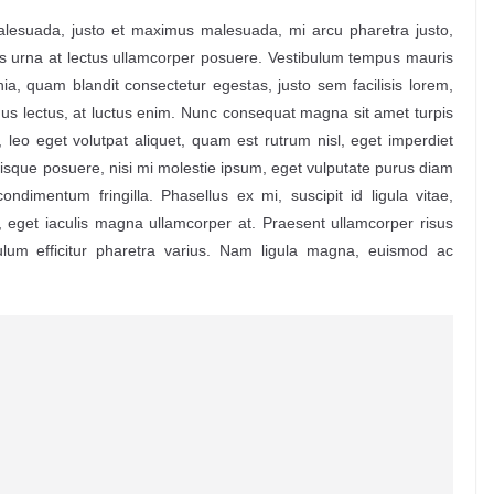
malesuada, justo et maximus malesuada, mi arcu pharetra justo,
is urna at lectus ullamcorper posuere. Vestibulum tempus mauris
ia, quam blandit consectetur egestas, justo sem facilisis lorem,
mus lectus, at luctus enim. Nunc consequat magna sit amet turpis
s, leo eget volutpat aliquet, quam est rutrum nisl, eget imperdiet
risque posuere, nisi mi molestie ipsum, eget vulputate purus diam
dimentum fringilla. Phasellus ex mi, suscipit id ligula vitae,
, eget iaculis magna ullamcorper at. Praesent ullamcorper risus
bulum efficitur pharetra varius. Nam ligula magna, euismod ac