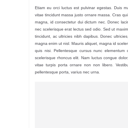
Etiam eu orci luctus est pulvinar egestas. Duis 
vitae tincidunt massa justo ornare massa. Cras qu
magna, id consectetur dui dictum nec. Donec lacin
nec scelerisque erat lectus sed odio. Sed ut maxi
tincidunt, ac ultricies nibh dapibus. Donec ultricie
magna enim ut nisl. Mauris aliquet, magna id scele
quis nisi. Pellentesque cursus nunc elementum con
scelerisque rhoncus elit. Nam luctus congue dolor
vitae turpis porta ornare non non libero. Vesti
pellentesque porta, varius nec urna.