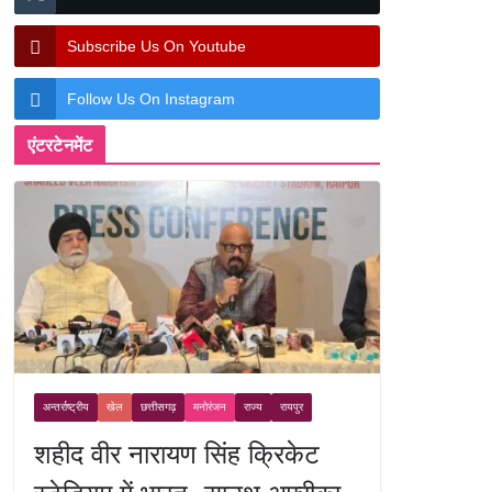
Subscribe Us On Youtube
Follow Us On Instagram
एंटरटेनमेंट
अन्तर्राष्ट्रीय
खेल
छत्तीसगढ़
मनोरंजन
राज्य
रायपुर
शहीद वीर नारायण सिंह क्रिकेट