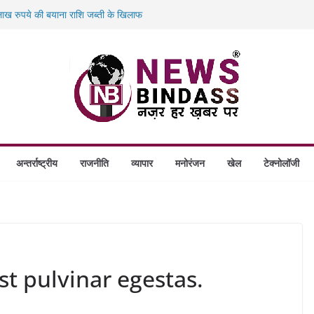
ख रुपये की बयाना राशि जब्ती के खिलाफ
ं डकैती की साजिश नाकाम, दिल्ली-बिहार
गे स्थापित, हर विकासखंड के 10 उत्कृष्ट गोठानों
बड़ा एक्शन: 13 म्यूल बैंक खाताधारक गिरफ्तार
अन्तर्राष्ट्रीय
राजनीति
व्यापार
मनोरंजन
खेल
टेक्नोलॉजी
st pulvinar egestas.