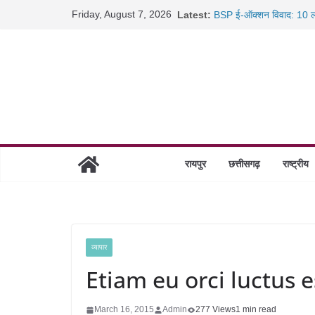
Skip
Friday, August 7, 2026
Latest:
BSP ई-ऑक्शन विवाद: 10 ला
to
रायपुर में कल्याण ज्वेलर्स मे
content
छत्तीसगढ़ में 1460 गोधाम हों
साइबर ठगी पर दुर्ग पुलिस का 
रायपुर
छत्तीसगढ़
राष्ट्रीय
व्यापार
Etiam eu orci luctus e
March 16, 2015
Admin
277 Views
1 min read