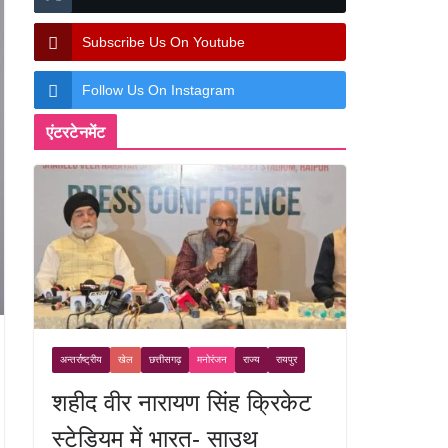
Subscribe Us On Youtube
Follow Us On Instagram
एंटरटेनमेंट
अन्तर्राष्ट्रीय
खेल
छत्तीसगढ़
मनोरंजन
राज्य
रायपुर
शहीद वीर नारायण सिंह क्रिकेट
स्टेडियम में भारत- साउथ