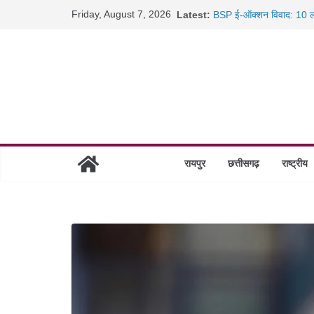
Skip
Friday, August 7, 2026
Latest:
BSP ई-ऑक्शन विवाद: 10 ला
to
रायपुर में कल्याण ज्वेलर्स मे
content
छत्तीसगढ़ में 1460 गोधाम हों
साइबर ठगी पर दुर्ग पुलिस का 
रायपुर
छत्तीसगढ़
राष्ट्रीय