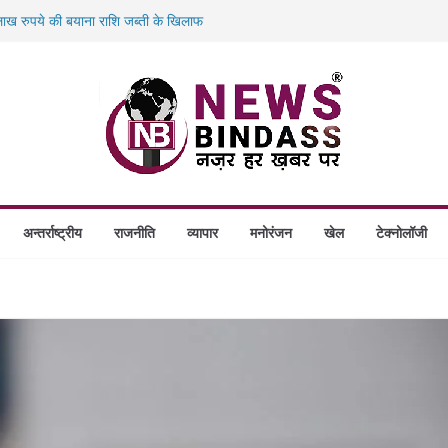
ख रुपये की बयाना राशि जब्ती के खिलाफ
ं डकैती की साजिश नाकाम, दिल्ली-बिहार
गे स्थापित, हर विकासखंड के 10 उत्कृष्ट गोठानों
बड़ा एक्शन: 13 म्यूल बैंक खाताधारक गिरफ्तार
अन्तर्राष्ट्रीय
राजनीति
व्यापार
मनोरंजन
खेल
टेक्नोलॉजी