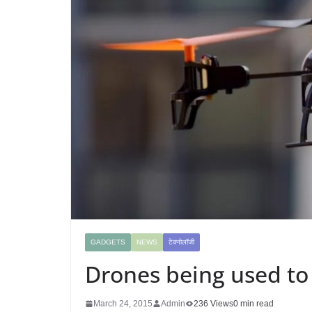
GADGETS
NEWS
टेक्नोलॉजी
Drones being used t
March 24, 2015
Admin
236 Views
0 min read